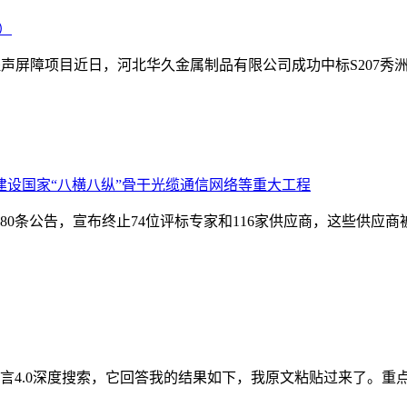
）
程声屏障项目近日，河北华久金属制品有限公司成功中标S207
设国家“八横八纵”骨干光缆通信网络等重大工程
180条公告，宣布终止74位评标专家和116家供应商，这些供
言4.0深度搜索，它回答我的结果如下，我原文粘贴过来了。重