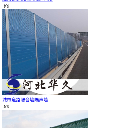
￥0
城市道路隔音墙隔声墙
￥0