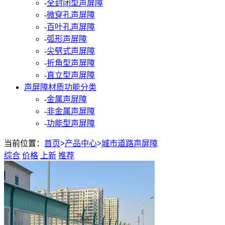
-
全封闭型声屏障
-
微穿孔声屏障
-
百叶孔声屏障
-
弧形声屏障
-
尖劈式声屏障
-
折角型声屏障
-
直立型声屏障
声屏障材质功能分类
-
金属声屏障
-
非金属声屏障
-
功能型声屏障
当前位置：
首页
>
产品中心
>
城市道路声屏障
综合
价格
上新
推荐