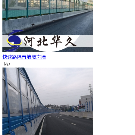
快速路隔音墙隔声墙
￥0