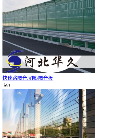
快速路隔音屏障/隔音板
￥0